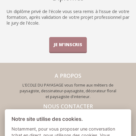
Un diplôme privé de l'école vous sera remis à l'issue de votre
formation, après validation de votre projet professionnel par
le jury de l'école.
JE M'INSCRIS
A PROPOS
L'ECOLE DU PAYASAGE vous forme aux métiers de
paysagiste, dessinateur-paysagiste, décorateur floral
et paysagiste d'interieur.
NOUS CONTACTER
01 84 14 29 43
Notre site utilise des cookies.
contact@ecoledupaysage.com
Notamment, pour vous proposer une conversation
www.ecoledupaysage.com
tchat en direct, nous utilisons des cookies. Vous